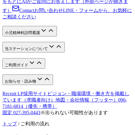
をもとにAIがご質問にお答えします（外部ページが開きま
す）
Contact
お問い合わせ
LINE・フォームから、お気軽に
ご相談ください
小児精神科訪問看護
当ステーションについて
ご利用ガイド
お知らせ・読み物
Recruit LP
採用サイト
ビジョン・職場環境・働き方を掲載し
ています（求職者向け）
地図・会社情報（フッター）
090-
7181-6814
（優先・携帯）
固定
027-395-0443
※出られない可能性があります
トップ
/
ご利用の流れ