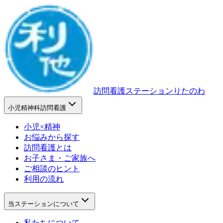
訪問看護ステーションりたのわ
小児精神科訪問看護
小児×精神
お悩みから探す
訪問看護とは
お子さま・ご家族へ
ご相談のヒント
利用の流れ
当ステーションについて
私たちについて