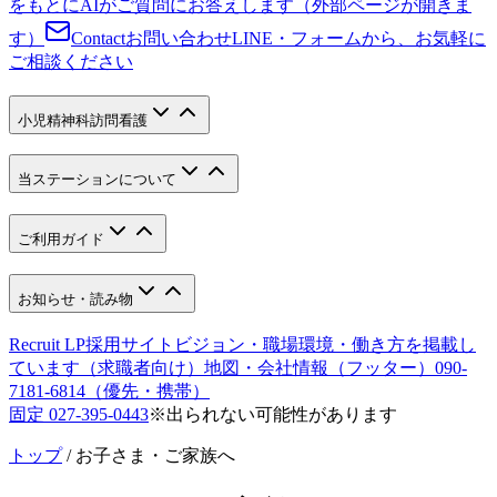
をもとにAIがご質問にお答えします（外部ページが開きま
す）
Contact
お問い合わせ
LINE・フォームから、お気軽に
ご相談ください
小児精神科訪問看護
当ステーションについて
ご利用ガイド
お知らせ・読み物
Recruit LP
採用サイト
ビジョン・職場環境・働き方を掲載し
ています（求職者向け）
地図・会社情報（フッター）
090-
7181-6814
（優先・携帯）
固定
027-395-0443
※出られない可能性があります
トップ
/
お子さま・ご家族へ