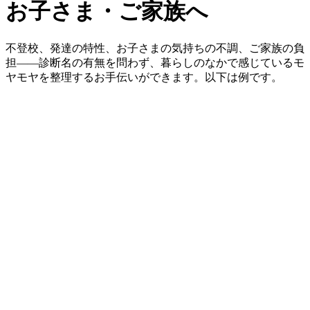
お子さま・ご家族へ
不登校、発達の特性、お子さまの気持ちの不調、ご家族の負
担——診断名の有無を問わず、暮らしのなかで感じているモ
ヤモヤを整理するお手伝いができます。以下は例です。
小児精神科
の訪問看護
不登校・登校しぶりが続き、家族だけ
では限界を感じている
お子さまのペースを尊重しつつ、ご家族の不安にも向き合い
ます。学校・医療機関との連携が必要な場合は、情報を整理
しながら伴走します。