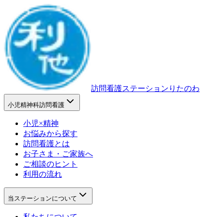
訪問看護ステーションりたのわ
小児精神科訪問看護
小児×精神
お悩みから探す
訪問看護とは
お子さま・ご家族へ
ご相談のヒント
利用の流れ
当ステーションについて
私たちについて